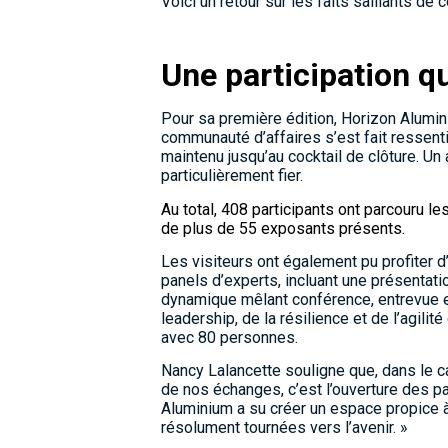
Voici un retour sur les faits saillants de 
Une participation q
Pour sa première édition, Horizon Alumin
communauté d’affaires s’est fait ressenti
maintenu jusqu’au cocktail de clôture. U
particulièrement fier.
Au total, 408
participants ont parcouru le
de plus de 55 exposants présents.
Les visiteurs ont également pu profiter
panels d’experts, incluant une présentati
dynamique mêlant conférence, entrevue et
leadership, de la résilience et de l’agil
avec 80 personnes.
Nancy Lalancette souligne que, dans le ca
de nos échanges, c’est l’ouverture des pa
Aluminium a su créer un espace propice à
résolument tournées vers l’avenir. »