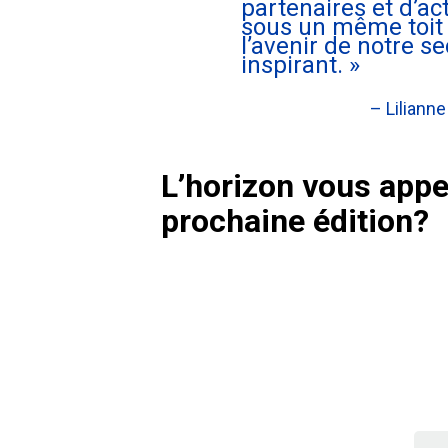
partenaires et d’ac
sous un même toit 
l’avenir de notre 
inspirant. »
– Lilianne
L’horizon vous appel
prochaine édition?
llence locale,
S’ab